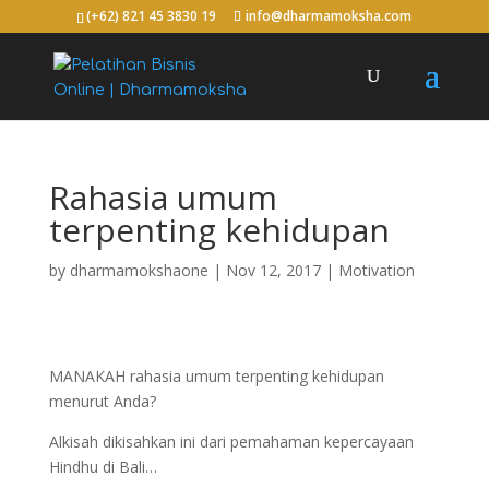
(+62) 821 45 3830 19
info@dharmamoksha.com
Rahasia umum
terpenting kehidupan
by
dharmamokshaone
|
Nov 12, 2017
|
Motivation
MANAKAH rahasia umum terpenting kehidupan
menurut Anda?
Alkisah dikisahkan ini dari pemahaman kepercayaan
Hindhu di Bali…