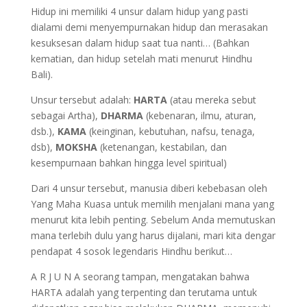
Hidup ini memiliki 4 unsur dalam hidup yang pasti
dialami demi menyempurnakan hidup dan merasakan
kesuksesan dalam hidup saat tua nanti… (Bahkan
kematian, dan hidup setelah mati menurut Hindhu
Bali).
Unsur tersebut adalah:
HARTA
(atau mereka sebut
sebagai Artha),
DHARMA
(kebenaran, ilmu, aturan,
dsb.),
KAMA
(keinginan, kebutuhan, nafsu, tenaga,
dsb),
MOKSHA
(ketenangan, kestabilan, dan
kesempurnaan bahkan hingga level spiritual)
Dari 4 unsur tersebut, manusia diberi kebebasan oleh
Yang Maha Kuasa untuk memilih menjalani mana yang
menurut kita lebih penting. Sebelum Anda memutuskan
mana terlebih dulu yang harus dijalani, mari kita dengar
pendapat 4 sosok legendaris Hindhu berikut…
A R J U N A seorang tampan, mengatakan bahwa
HARTA adalah yang terpenting dan terutama untuk